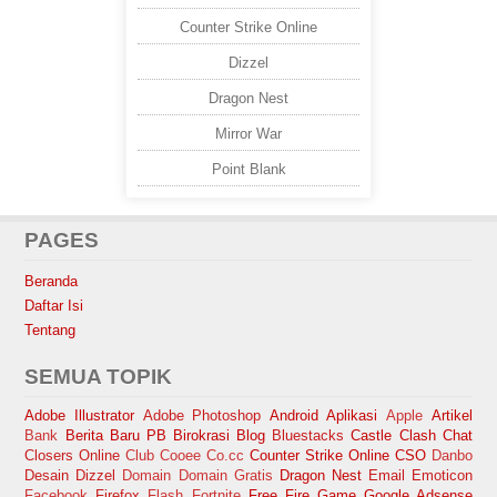
Counter Strike Online
Dizzel
Dragon Nest
Mirror War
Point Blank
PAGES
Beranda
Daftar Isi
Tentang
SEMUA TOPIK
Adobe Illustrator
Adobe Photoshop
Android
Aplikasi
Apple
Artikel
Bank
Berita Baru PB
Birokrasi
Blog
Bluestacks
Castle Clash
Chat
Closers Online
Club Cooee
Co.cc
Counter Strike Online
CSO
Danbo
Desain
Dizzel
Domain
Domain Gratis
Dragon Nest
Email
Emoticon
Facebook
Firefox
Flash
Fortnite
Free Fire
Game
Google Adsense