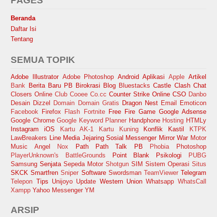
PAGES
Beranda
Daftar Isi
Tentang
SEMUA TOPIK
Adobe Illustrator
Adobe Photoshop
Android
Aplikasi
Apple
Artikel
Bank
Berita Baru PB
Birokrasi
Blog
Bluestacks
Castle Clash
Chat
Closers Online
Club Cooee
Co.cc
Counter Strike Online
CSO
Danbo
Desain
Dizzel
Domain
Domain Gratis
Dragon Nest
Email
Emoticon
Facebook
Firefox
Flash
Fortnite
Free Fire
Game
Google Adsense
Google Chrome
Google Keyword Planner
Handphone
Hosting
HTMLy
Instagram
iOS
Kartu AK-1
Kartu Kuning
Konflik Kastil
KTPK
LawBreakers
Line
Media Jejaring Sosial
Messenger
Mirror War
Motor
Music Angel
Nox
Path
Path Talk
PB
Phobia
Photoshop
PlayerUnknown's BattleGrounds
Point Blank
Psikologi
PUBG
Samsung
Senjata
Sepeda Motor
Shotgun
SIM
Sistem Operasi
Situs
SKCK
Smartfren
Sniper
Software
Swordsman
TeamViewer
Telegram
Telepon
Tips
Unijoyo
Update
Western Union
Whatsapp
WhatsCall
Xampp
Yahoo Messenger
YM
ARSIP