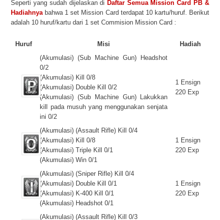
Seperti yang sudah dijelaskan di
Daftar Semua Mission Card PB &
Hadiahnya
bahwa 1 set Mission Card terdapat 10 kartu/huruf. Berikut
adalah 10 huruf/kartu dari 1 set Commision Mission Card :
Huruf
Misi
Hadiah
(Akumulasi) (Sub Machine Gun) Headshot
0/2
(Akumulasi) Kill 0/8
1 Ensign
(Akumulasi) Double Kill 0/2
220 Exp
(Akumulasi) (Sub Machine Gun) Lakukkan
kill pada musuh yang menggunakan senjata
ini 0/2
(Akumulasi) (Assault Rifle) Kill 0/4
(Akumulasi) Kill 0/8
1 Ensign
(Akumulasi) Triple Kill 0/1
220 Exp
(Akumulasi) Win 0/1
(Akumulasi) (Sniper Rifle) Kill 0/4
(Akumulasi) Double Kill 0/1
1 Ensign
(Akumulasi) K-400 Kill 0/1
220 Exp
(Akumulasi) Headshot 0/1
(Akumulasi) (Assault Rifle) Kill 0/3