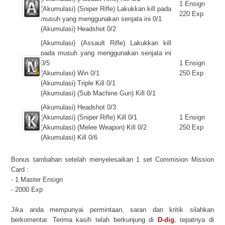
1 Ensign
(Akumulasi) (Sniper Rifle) Lakukkan kill pada
220 Exp
musuh yang menggunakan senjata ini 0/1
(Akumulasi) Headshot 0/2
(Akumulasi) (Assault Rifle) Lakukkan kill
pada musuh yang menggunakan senjata ini
0/5
1 Ensign
(Akumulasi) Win 0/1
250 Exp
(Akumulasi) Triple Kill 0/1
(Akumulasi) (Sub Machine Gun) Kill 0/1
(Akumulasi) Headshot 0/3
(Akumulasi) (Sniper Rifle) Kill 0/1
1 Ensign
(Akumulasi) (Melee Weapon) Kill 0/2
250 Exp
(Akumulasi) Kill 0/6
Bonus tambahan setelah menyelesaikan 1 set Commision Mission
Card :
- 1 Master Ensign
- 2000 Exp
Jika anda mempunyai permintaan, saran dan kritik silahkan
berkomentar. Terima kasih telah berkunjung di
D-dig
, tepatnya di