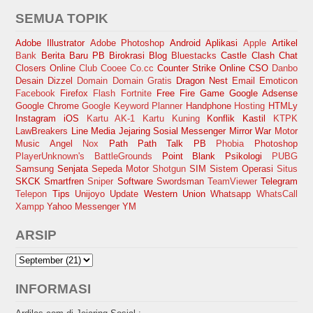
SEMUA TOPIK
Adobe Illustrator
Adobe Photoshop
Android
Aplikasi
Apple
Artikel
Bank
Berita Baru PB
Birokrasi
Blog
Bluestacks
Castle Clash
Chat
Closers Online
Club Cooee
Co.cc
Counter Strike Online
CSO
Danbo
Desain
Dizzel
Domain
Domain Gratis
Dragon Nest
Email
Emoticon
Facebook
Firefox
Flash
Fortnite
Free Fire
Game
Google Adsense
Google Chrome
Google Keyword Planner
Handphone
Hosting
HTMLy
Instagram
iOS
Kartu AK-1
Kartu Kuning
Konflik Kastil
KTPK
LawBreakers
Line
Media Jejaring Sosial
Messenger
Mirror War
Motor
Music Angel
Nox
Path
Path Talk
PB
Phobia
Photoshop
PlayerUnknown's BattleGrounds
Point Blank
Psikologi
PUBG
Samsung
Senjata
Sepeda Motor
Shotgun
SIM
Sistem Operasi
Situs
SKCK
Smartfren
Sniper
Software
Swordsman
TeamViewer
Telegram
Telepon
Tips
Unijoyo
Update
Western Union
Whatsapp
WhatsCall
Xampp
Yahoo Messenger
YM
ARSIP
INFORMASI