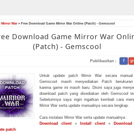
»
Mirror War
» Free Download Game Mirror War Online (Patch) - Gemscool
ree Download Game Mirror War Onli
(Patch) - Gemscool
f
g
Publikasikan :
Untuk update patch Mirror War secara manual
Gemscool masih menyediakan Patch berukuran 
karena game ini masih baru. Disini saya juga meny
download patch yang disediakan oleh Gemscool ter
Sebelumnya saya ingin ingatkan kembali cara meng
Mirror War serta update manualnya secara lengkap.
Cara instalasi Mirror War serta update manualnya :
Download client
»
Install client
»
Download
te patch