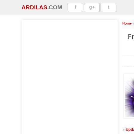
ARDILAS
.COM
f
g+
t
Home
F
»
Upda