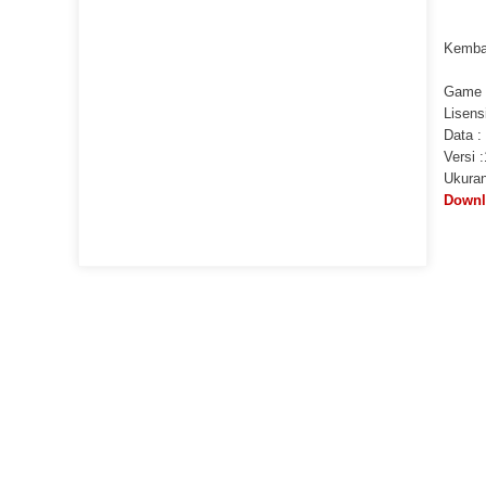
Kembal
Game :
Lisensi
Data :
Versi 
Ukuran
Downl