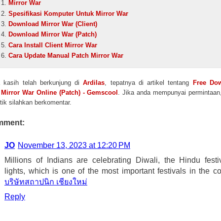
Mirror War
Spesifikasi Komputer Untuk Mirror War
Download Mirror War (Client)
Download Mirror War (Patch)
Cara Install Client Mirror War
Cara Update Manual Patch Mirror War
 kasih telah berkunjung di
Ardilas
, tepatnya di artikel tentang
Free Do
Mirror War Online (Patch) - Gemscool
. Jika anda mempunyai permintaan
itik silahkan berkomentar.
mment:
JO
November 13, 2023 at 12:20 PM
Millions of Indians are celebrating Diwali, the Hindu festi
lights, which is one of the most important festivals in the co
บริษัทสถาปนิก เชียงใหม่
Reply