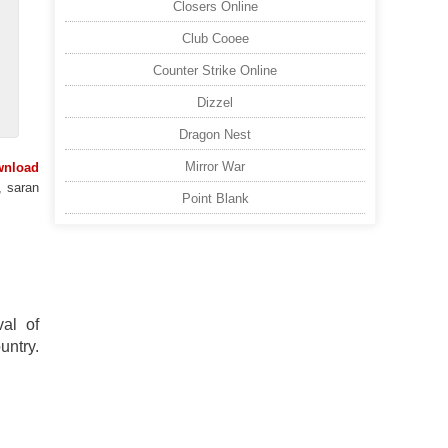
Closers Online
Club Cooee
Counter Strike Online
Dizzel
Dragon Nest
Mirror War
wnload
, saran
Point Blank
val of
untry.