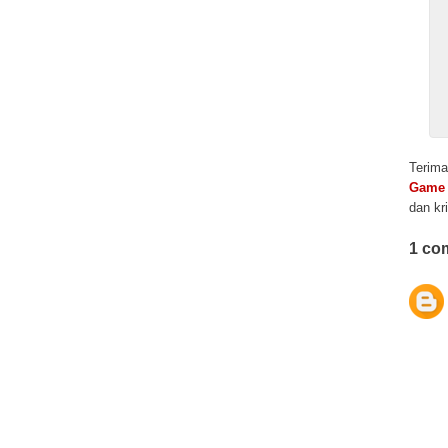
Terima
Game 
dan kr
1 co