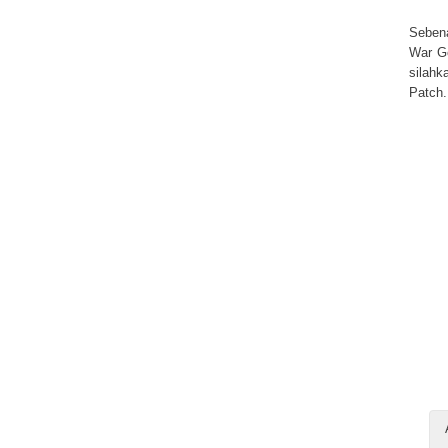
Sebena
War Ge
silah
Patch.