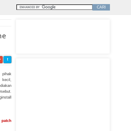
ne
+
t
 pihak
kecil,
ediakan
sebut.
install
 patch