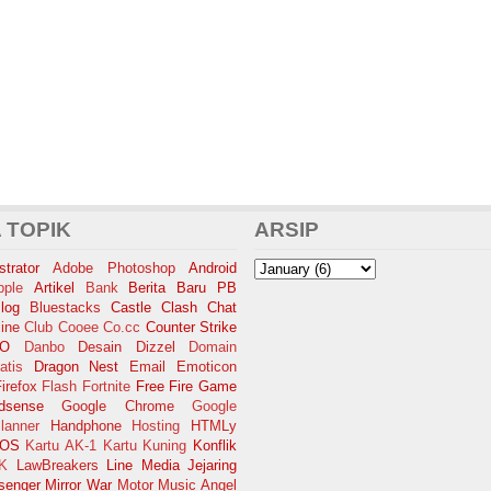
 TOPIK
ARSIP
trator
Adobe Photoshop
Android
pple
Artikel
Bank
Berita Baru PB
log
Bluestacks
Castle Clash
Chat
ine
Club Cooee
Co.cc
Counter Strike
SO
Danbo
Desain
Dizzel
Domain
atis
Dragon Nest
Email
Emoticon
irefox
Flash
Fortnite
Free Fire
Game
dsense
Google Chrome
Google
lanner
Handphone
Hosting
HTMLy
iOS
Kartu AK-1
Kartu Kuning
Konflik
K
LawBreakers
Line
Media Jejaring
senger
Mirror War
Motor
Music Angel