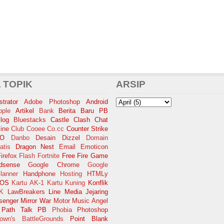
 TOPIK
ARSIP
trator
Adobe Photoshop
Android
pple
Artikel
Bank
Berita Baru PB
log
Bluestacks
Castle Clash
Chat
ine
Club Cooee
Co.cc
Counter Strike
SO
Danbo
Desain
Dizzel
Domain
atis
Dragon Nest
Email
Emoticon
irefox
Flash
Fortnite
Free Fire
Game
dsense
Google Chrome
Google
lanner
Handphone
Hosting
HTMLy
iOS
Kartu AK-1
Kartu Kuning
Konflik
K
LawBreakers
Line
Media Jejaring
senger
Mirror War
Motor
Music Angel
Path Talk
PB
Phobia
Photoshop
own's BattleGrounds
Point Blank