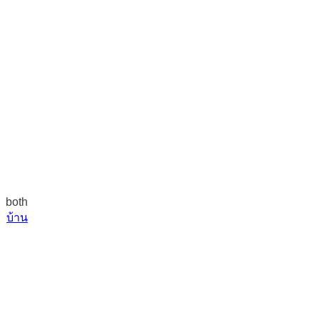
 both
l.
บ้าน