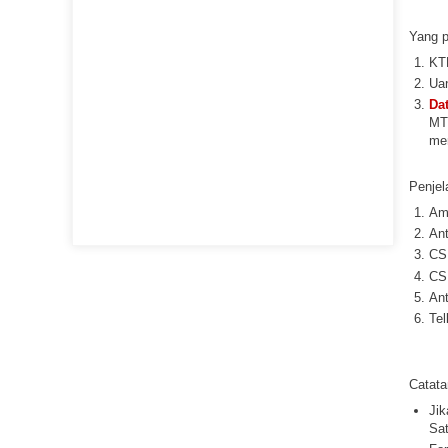
Yang p
KTP
Uan
Da
MTC
me
Penjel
Amb
Ant
CS
CS
Ant
Tel
Catata
Jik
Sat