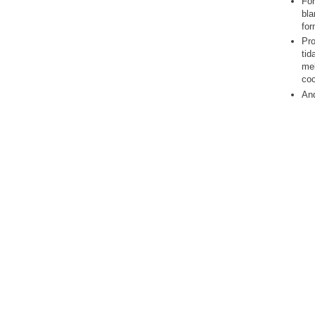
Fo
bla
for
Pr
ti
me
co
An