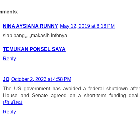
mments:
NINA AYSIANA RUNNY
May 12, 2019 at 8:16 PM
siap bang,,,,,makasih infonya
TEMUKAN PONSEL SAYA
Reply
JO
October 2, 2023 at 4:58 PM
The US government has avoided a federal shutdown after
House and Senate agreed on a short-term funding dea
เชียงใหม่
Reply