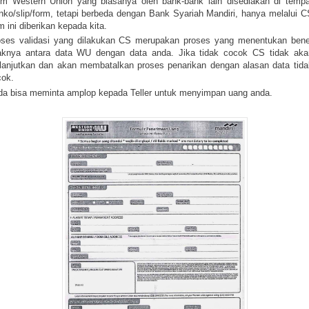
rm Western Union yang biasanya oleh bank-bank lain disediakan di tempa
nko/slip/form, tetapi berbeda dengan Bank Syariah Mandiri, hanya melalui C
m ini diberikan kepada kita.
oses validasi yang dilakukan CS merupakan proses yang menentukan bene
daknya antara data WU dengan data anda. Jika tidak cocok CS tidak aka
lanjutkan dan akan membatalkan proses penarikan dengan alasan data tida
cok.
da bisa meminta amplop kepada Teller untuk menyimpan uang anda.