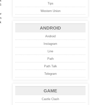
t
Tips
S
Western Union
r
n
k
ANDROID
Android
Instagram
Line
Path
Path Talk
Telegram
GAME
Castle Clash