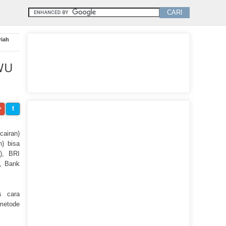
riah
WU
+
t
cairan)
) bisa
a), BRI
i, Bank
s cara
metode