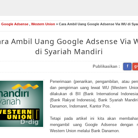
»
Google Adsense
,
Western Union
» Cara Ambil Uang Google Adsense Via WU di Sya
ara Ambil Uang Google Adsense Via 
di Syariah Mandiri
f
g
Publikasikan :
Penerimaan (penarikan, pengambilan, atau pen
dan pengiriman uang lewat WU (Western Union
dilakukan di BII (Bank International Indonesi
(Bank Rakyat Indonesia), Bank Syariah Mandir
Danamon, Indomaret, Kantor Pos.
Tetapi pada artikel ini kita akan membaha
mengambil uang Google Adsense dengan 
Western Union melalui Bank Danamon.