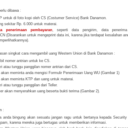
erlu dibawa :
 untuk di foto kopi oleh CS (Costumer Service) Bank Danamon.
g sekitar Rp. 6.000 untuk materai.
ta penerimaan pembayaran
, seperti data pengirim, data penerima
N (Disarankan untuk mengeprint data ini, karena jika terdapat kesalahan an
mperlihatkannya).
asan singkat cara mengambil uang Western Union di Bank Danamon :
il nomer antrian untuk ke CS.
ri atau tunggu panggilan nomer antrian dari CS.
 akan meminta anda mengisi Formulir Penerimaan Uang WU (Gambar 1)
 akan meminta KTP dan uang untuk materai.
ri atau tunggu panggilan dari Teller.
ler akan menyerahkan uang beserta bukti terima (Gambar 2).
n :
a anda bingung akan sesuatu jangan ragu untuk bertanya kepada Security 
pam, karena mereka juga bertugas untuk memberikan informasi.