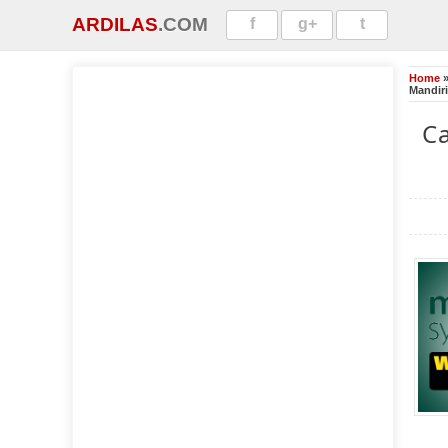
ARDILAS
.COM
f
g+
t
Home
Mandiri
C