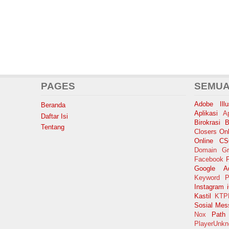
PAGES
SEMUA
Adobe Illus
Beranda
Aplikasi
A
Daftar Isi
Birokrasi
B
Tentang
Closers Onl
Online
C
Domain Gr
Facebook
F
Google A
Keyword P
Instagram
Kastil
KTP
Sosial
Mes
Nox
Path
PlayerUnkn