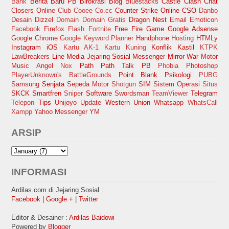
Bank
Berita Baru PB
Birokrasi
Blog
Bluestacks
Castle Clash
Chat
Closers Online
Club Cooee
Co.cc
Counter Strike Online
CSO
Danbo
Desain
Dizzel
Domain
Domain Gratis
Dragon Nest
Email
Emoticon
Facebook
Firefox
Flash
Fortnite
Free Fire
Game
Google Adsense
Google Chrome
Google Keyword Planner
Handphone
Hosting
HTMLy
Instagram
iOS
Kartu AK-1
Kartu Kuning
Konflik Kastil
KTPK
LawBreakers
Line
Media Jejaring Sosial
Messenger
Mirror War
Motor
Music Angel
Nox
Path
Path Talk
PB
Phobia
Photoshop
PlayerUnknown's BattleGrounds
Point Blank
Psikologi
PUBG
Samsung
Senjata
Sepeda Motor
Shotgun
SIM
Sistem Operasi
Situs
SKCK
Smartfren
Sniper
Software
Swordsman
TeamViewer
Telegram
Telepon
Tips
Unijoyo
Update
Western Union
Whatsapp
WhatsCall
Xampp
Yahoo Messenger
YM
ARSIP
INFORMASI
Ardilas.com di Jejaring Sosial :
Facebook
|
Google +
|
Twitter
Editor & Desainer :
Ardilas Baidowi
Powered by
Blogger