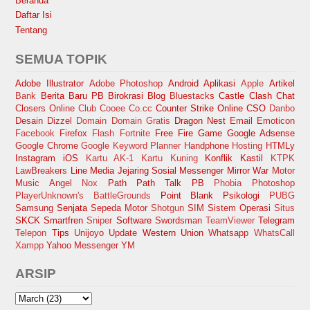
Beranda
Daftar Isi
Tentang
SEMUA TOPIK
Adobe Illustrator
Adobe Photoshop
Android
Aplikasi
Apple
Artikel
Bank
Berita Baru PB
Birokrasi
Blog
Bluestacks
Castle Clash
Chat
Closers Online
Club Cooee
Co.cc
Counter Strike Online
CSO
Danbo
Desain
Dizzel
Domain
Domain Gratis
Dragon Nest
Email
Emoticon
Facebook
Firefox
Flash
Fortnite
Free Fire
Game
Google Adsense
Google Chrome
Google Keyword Planner
Handphone
Hosting
HTMLy
Instagram
iOS
Kartu AK-1
Kartu Kuning
Konflik Kastil
KTPK
LawBreakers
Line
Media Jejaring Sosial
Messenger
Mirror War
Motor
Music Angel
Nox
Path
Path Talk
PB
Phobia
Photoshop
PlayerUnknown's BattleGrounds
Point Blank
Psikologi
PUBG
Samsung
Senjata
Sepeda Motor
Shotgun
SIM
Sistem Operasi
Situs
SKCK
Smartfren
Sniper
Software
Swordsman
TeamViewer
Telegram
Telepon
Tips
Unijoyo
Update
Western Union
Whatsapp
WhatsCall
Xampp
Yahoo Messenger
YM
ARSIP