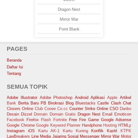
Dragon Nest
Mirror War
Point Blank
PAGES
Beranda
Daftar Isi
Tentang
SEMUA TOPIK
Adobe Illustrator
Adobe Photoshop
Android
Aplikasi
Apple
Artikel
Bank
Berita Baru PB
Birokrasi
Blog
Bluestacks
Castle Clash
Chat
Closers Online
Club Cooee
Co.cc
Counter Strike Online
CSO
Danbo
Desain
Dizzel
Domain
Domain Gratis
Dragon Nest
Email
Emoticon
Facebook
Firefox
Flash
Fortnite
Free Fire
Game
Google Adsense
Google Chrome
Google Keyword Planner
Handphone
Hosting
HTMLy
Instagram
iOS
Kartu AK-1
Kartu Kuning
Konflik Kastil
KTPK
LawBreakers
Line
Media Jejaring Sosial
Messenger
Mirror War
Motor