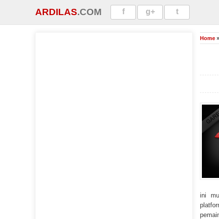
ARDILAS
.COM
f
g+
t
Home
ini m
platfo
pemain