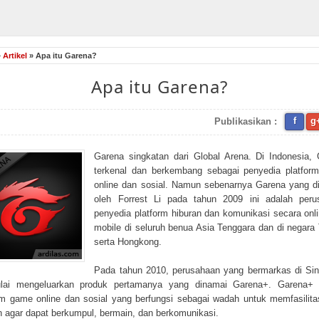
»
Artikel
» Apa itu Garena?
Apa itu Garena?
f
g
Publikasikan :
Garena singkatan dari Global Arena. Di Indonesia,
terkenal dan berkembang sebagai penyedia platfor
online dan sosial. Namun sebenarnya Garena yang di
oleh Forrest Li pada tahun 2009 ini adalah peru
penyedia platform hiburan dan komunikasi secara onl
mobile di seluruh benua Asia Tenggara dan di negara
serta Hongkong.
Pada tahun 2010, perusahaan yang bermarkas di Si
ulai mengeluarkan produk pertamanya yang dinamai Garena+. Garena+ 
rm game online dan sosial yang berfungsi sebagai wadah untuk memfasilita
 agar dapat berkumpul, bermain, dan berkomunikasi.