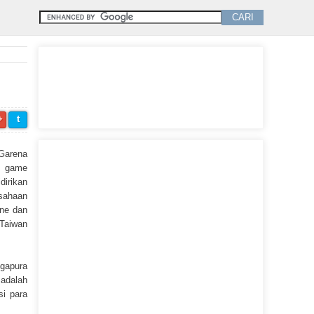
+
t
 Garena
m game
dirikan
sahaan
ine dan
 Taiwan
ngapura
adalah
si para