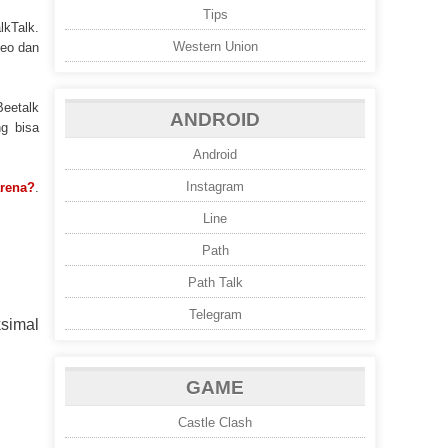
Tips
lkTalk.
Western Union
deo dan
eetalk
ANDROID
g bisa
Android
Instagram
arena?
.
Line
Path
Path Talk
Telegram
simal
GAME
Castle Clash