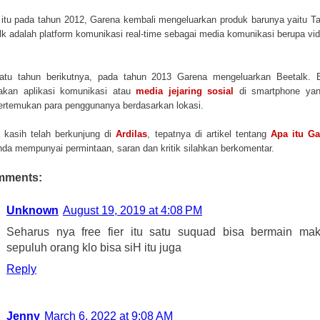
 itu pada tahun 2012, Garena kembali mengeluarkan produk barunya yaitu Ta
lk adalah platform komunikasi real-time sebagai media komunikasi berupa vi
atu tahun berikutnya, pada tahun 2013 Garena mengeluarkan Beetalk. B
akan aplikasi komunikasi atau
media jejaring sosial
di smartphone yan
temukan para penggunanya berdasarkan lokasi.
 kasih telah berkunjung di
Ardilas
, tepatnya di artikel tentang
Apa itu G
nda mempunyai permintaan, saran dan kritik silahkan berkomentar.
mments:
Unknown
August 19, 2019 at 4:08 PM
Seharus nya free fier itu satu suquad bisa bermain mak
sepuluh orang klo bisa siH itu juga
Reply
Jenny
March 6, 2022 at 9:08 AM