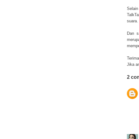
Selain
TalkTa
suara.
Dan s
merup
memper
Terima
Jika a
2 co