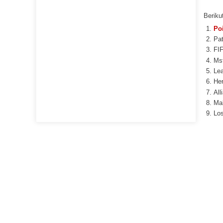
Beriku
Po
Pat
FIF
Mst
Le
Her
All
Ma
Lo