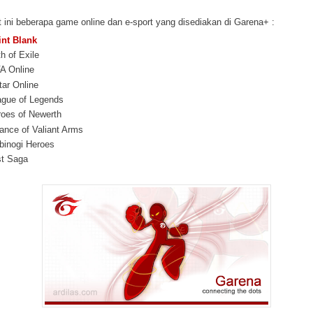
t ini beberapa game online dan e-sport yang disediakan di Garena+ :
int Blank
h of Exile
A Online
ar Online
ague of Legends
oes of Newerth
iance of Valiant Arms
binogi Heroes
st Saga