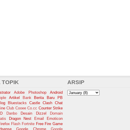
 TOPIK
ARSIP
trator
Adobe Photoshop
Android
pple
Artikel
Bank
Berita Baru PB
log
Bluestacks
Castle Clash
Chat
ine
Club Cooee
Co.cc
Counter Strike
SO
Danbo
Desain
Dizzel
Domain
atis
Dragon Nest
Email
Emoticon
irefox
Flash
Fortnite
Free Fire
Game
dsense
Google Chrome
Google