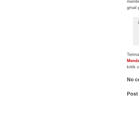
membua
gmail p
Terim
Menda
kritik
No c
Post