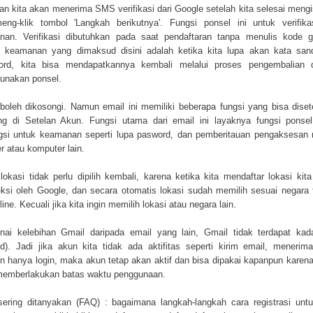
' dan kita akan menerima SMS verifikasi dari Google setelah kita selesai mengi
ng-klik tombol 'Langkah berikutnya'. Fungsi ponsel ini untuk verifik
nan. Verifikasi dibutuhkan pada saat pendaftaran tanpa menulis kode g
 keamanan yang dimaksud disini adalah ketika kita lupa akan kata san
ord, kita bisa mendapatkannya kembali melalui proses pengembalian 
unakan ponsel.
boleh dikosongi. Namun email ini memiliki beberapa fungsi yang bisa diset
ing di Setelan Akun. Fungsi utama dari email ini layaknya fungsi ponsel
gsi untuk keamanan seperti lupa pasword, dan pemberitauan pengaksesan 
r atau komputer lain.
lokasi tidak perlu dipilih kembali, karena ketika kita mendaftar lokasi kit
eksi oleh Google, dan secara otomatis lokasi sudah memilih sesuai negara
line. Kecuali jika kita ingin memilih lokasi atau negara lain.
ai kelebihan Gmail daripada email yang lain, Gmail tidak terdapat kad
ed). Jadi jika akun kita tidak ada aktifitas seperti kirim email, menerim
n hanya login, maka akun tetap akan aktif dan bisa dipakai kapanpun karen
memberlakukan batas waktu penggunaan.
ering ditanyakan (FAQ) : bagaimana langkah-langkah cara registrasi un