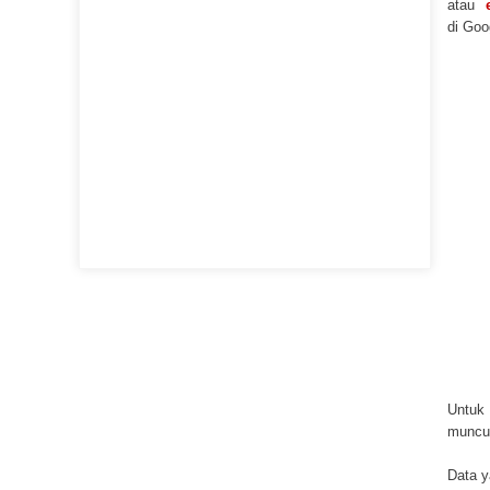
atau
di Goo
Untuk
muncul
Data y