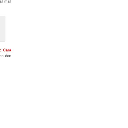
il mail
: Cara
ran dan