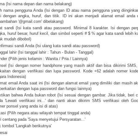
ma (Isi nama depan dan nama belakang)
ih nama pengguna Anda (Isi dengan ID atau nama pengguna yang diinginka
si dengan angka, huruf, dan titik. ID ini akan menjadi alamat email anda
nambahan '@gmail.com' dibelakang)
t sandi (Isi kata sandi atau password. Minimal 8 karakter. Isi dengan pe
ka, huruf besar, huruf kecil, dan simbol seperti # $ % agar kata sandi lebih k
ak mudah dibobol)
firmasi sandi Anda (Isi ulang kata sandi atau password)
ggal lahir (Isi tanggal lahir : Tahun - Bulan - Tanggal)
der (Pilih jenis kelamin : Wanita / Pria / Lainnya)
sel (Isi dengan nomer handphone yang masih aktif dan bisa dikirimi SMS, 
rkaitan dengan verifikasi dan lupa password. Kode +62 adalah nomer kod
ara Indonesia)
mat email Anda saat ini (Isi dengan alamat email yang dimiliki dan masih akt
 berkaitan dengan lupa password dan fungsi lainnya)
tikan bahwa Anda bukan robot (Isi sesuai dengan gambar. Jika tidak, beri 
a 'Lewati verifikasi ini...' dan nanti akan dikirim SMS verifikasi oleh Go
er ponsel yang anda isi di atas)
asi (Pilih negara atau wilayah tempat tinggal anda)
i centang pada 'Saya menyetujui Persyaratan...'
k tombol 'Langkah berikutnya'
esai