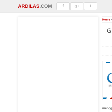
ARDILAS
.COM
f
g+
t
Home
G
menggu