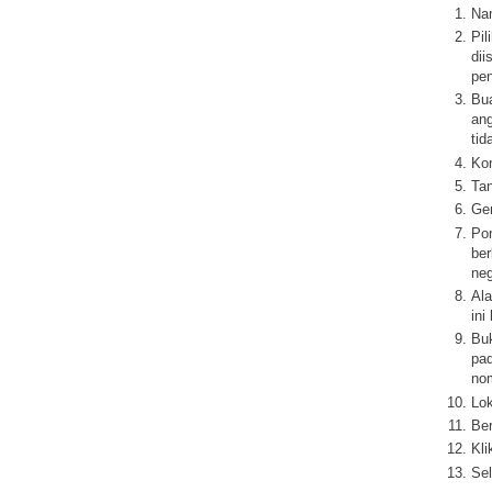
Na
Pil
dii
pe
Bua
ang
tid
Kon
Tan
Gen
Pon
be
neg
Ala
ini
Buk
pad
nom
Lok
Ber
Kli
Sel