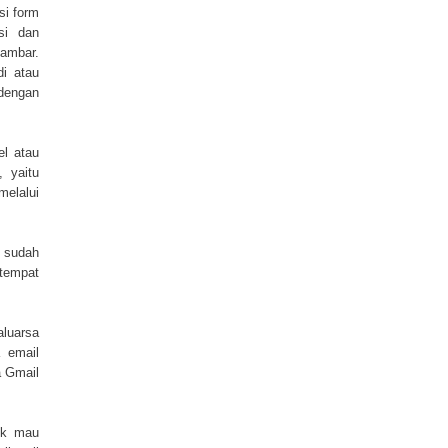
si form
asi dan
ambar.
di atau
dengan
el atau
, yaitu
melalui
a sudah
 tempat
aluarsa
a email
a Gmail
tuk mau