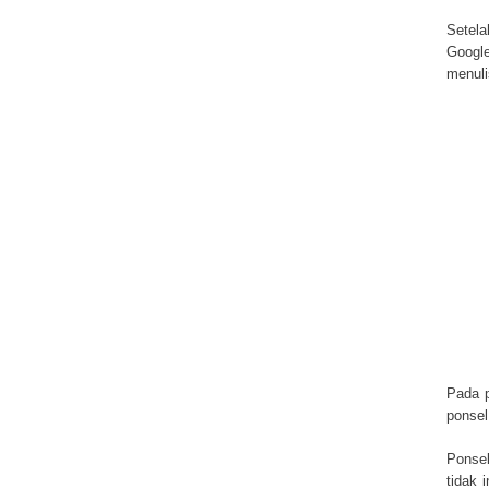
Setela
Googl
menuli
Pada p
ponsel
Ponsel
tidak 