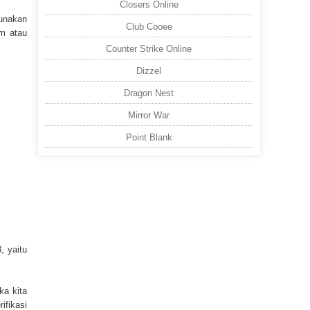
Closers Online
gunakan
Club Cooee
im atau
Counter Strike Online
Dizzel
Dragon Nest
Mirror War
Point Blank
, yaitu
ka kita
ifikasi