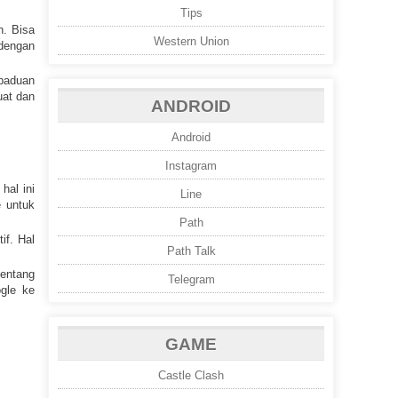
Tips
n. Bisa
Western Union
 dengan
rpaduan
uat dan
ANDROID
Android
Instagram
hal ini
Line
e untuk
Path
if. Hal
Path Talk
centang
Telegram
ogle ke
GAME
Castle Clash