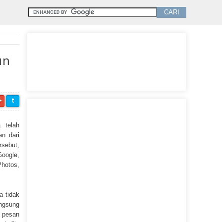
un
+
t
 telah
n dari
rsebut,
oogle,
hotos,
a tidak
angsung
m pesan