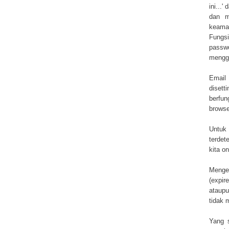
ini...
dan me
keama
Fungsi
passw
mengg
Email 
disett
berfun
browse
Untuk 
terdet
kita on
Mengen
(expir
ataupu
tidak 
Yang s