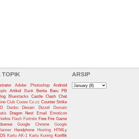
 TOPIK
ARSIP
trator
Adobe Photoshop
Android
pple
Artikel
Bank
Berita Baru PB
log
Bluestacks
Castle Clash
Chat
ine
Club Cooee
Co.cc
Counter Strike
SO
Danbo
Desain
Dizzel
Domain
atis
Dragon Nest
Email
Emoticon
irefox
Flash
Fortnite
Free Fire
Game
dsense
Google Chrome
Google
lanner
Handphone
Hosting
HTMLy
iOS
Kartu AK-1
Kartu Kuning
Konflik