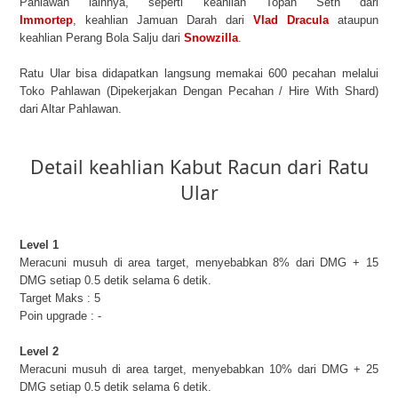
Pahlawan lainnya, seperti keahlian Topan Seth dari
Immortep
, keahlian Jamuan Darah dari
Vlad Dracula
ataupun
keahlian Perang Bola Salju dari
Snowzilla
.
Ratu Ular bisa didapatkan langsung memakai 600 pecahan melalui
Toko Pahlawan (Dipekerjakan Dengan Pecahan / Hire With Shard)
dari Altar Pahlawan.
Detail keahlian Kabut Racun dari Ratu
Ular
Level 1
Meracuni musuh di area target, menyebabkan 8% dari DMG + 15
DMG setiap 0.5 detik selama 6 detik.
Target Maks : 5
Poin upgrade : -
Level 2
Meracuni musuh di area target, menyebabkan 10% dari DMG + 25
DMG setiap 0.5 detik selama 6 detik.