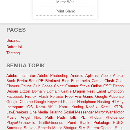
Mirror War
Point Blank
PAGES
Beranda
Daftar Isi
Tentang
SEMUA TOPIK
Adobe Illustrator
Adobe Photoshop
Android
Aplikasi
Apple
Artikel
Bank
Berita Baru PB
Birokrasi
Blog
Bluestacks
Castle Clash
Chat
Closers Online
Club Cooee
Co.cc
Counter Strike Online
CSO
Danbo
Desain
Dizzel
Domain
Domain Gratis
Dragon Nest
Email
Emoticon
Facebook
Firefox
Flash
Fortnite
Free Fire
Game
Google Adsense
Google Chrome
Google Keyword Planner
Handphone
Hosting
HTMLy
Instagram
iOS
Kartu AK-1
Kartu Kuning
Konflik Kastil
KTPK
LawBreakers
Line
Media Jejaring Sosial
Messenger
Mirror War
Motor
Music Angel
Nox
Path
Path Talk
PB
Phobia
Photoshop
PlayerUnknown's BattleGrounds
Point Blank
Psikologi
PUBG
Samsung
Senjata
Sepeda Motor
Shotgun
SIM
Sistem Operasi
Situs