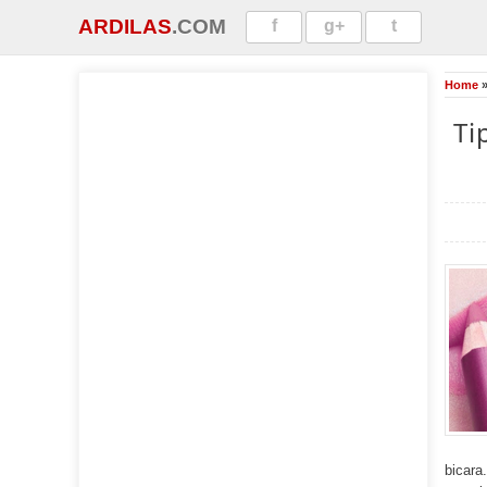
ARDILAS
.COM
f
g+
t
Home
Ti
bicara