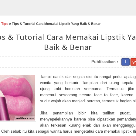
»
Tips
» Tips & Tutorial Cara Memakai Lipstik Yang Baik & Benar
ps & Tutorial Cara Memakai Lipstik Y
Baik & Benar
f
g
Publikasikan :
Tampil cantik dari segala sisi itu sangat perlu, apalag
wanita yang berkarir. Tampilan dari ujung kepala
ujung kaki haruslah sempurna. Termasuk jika
menemui seseorang secara face to face, karena
sudut wajah akan menjadi sorotan, termasuk bagian bib
Jika penampilan bibir kita terlihat pucat, 
menyepelekannya karena bisa dipastikan pemandan
akan terkesan kurang enak dan akan mengganggu
. Oleh sebab itu kita sebagai wanita harus mengetahui cara memakai lipstik (li