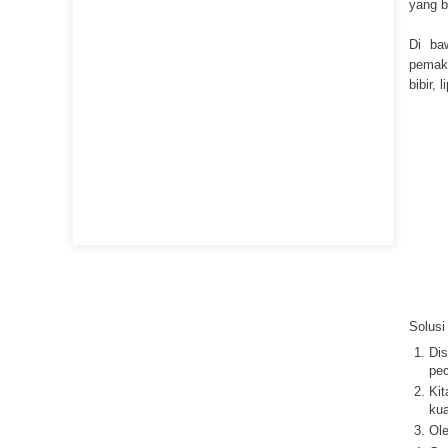
yang b
Di baw
pemaka
bibir, 
Solusi
Dis
pe
Kit
kua
Ole