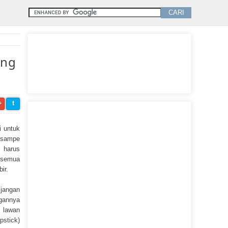
ang
+
t
i untuk
 sampe
 harus
 semua
ir.
jangan
gannya
 lawan
pstick)