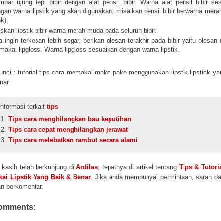
bar ujung tepi bibir dengan alat pensil bibir. Warna alat pensil bibir se
gan warna lipstik yang akan digunakan, misalkan pensil bibir berwarna mer
nk).
skan lipstik bibir warna merah muda pada seluruh bibir.
a ingin terkesan lebih segar, berikan olesan terakhir pada bibir yaitu olesan
akai lipgloss. Warna lipgloss sesuaikan dengan warna lipstik.
unci : tutorial tips cara memakai make pake menggunakan lipstik lipstick ya
nar
Informasi terkait
tips
Tips cara menghilangkan bau keputihan
Tips cara cepat menghilangkan jerawat
Tips cara melebatkan rambut secara alami
 kasih telah berkunjung di
Ardilas
, tepatnya di artikel tentang
Tips & Tutori
ai Lipstik Yang Baik & Benar
. Jika anda mempunyai permintaan, saran dan
an berkomentar.
omments: