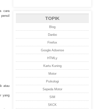
ta cara
 pensil
TOPIK
Blog
Danbo
Firefox
Google Adsense
HTMLy
Kartu Kuning
Motor
Psikologi
ak atau
Sepeda Motor
ir yang
SIM
SKCK