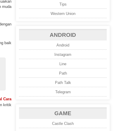
suaikan
Tips
ah muda
Western Union
 dengan
ANDROID
ng baik
Android
Instagram
Line
Path
Path Talk
Telegram
al Cara
 kritik
GAME
Castle Clash