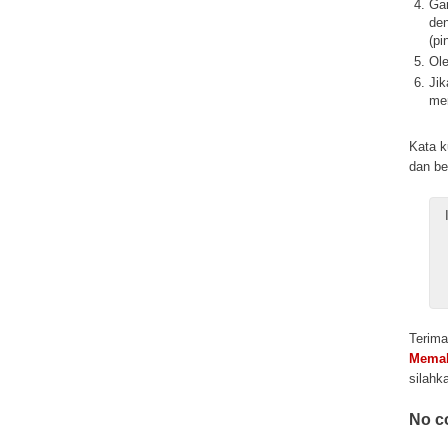
Gam
den
(pi
Ole
Jik
mem
Kata k
dan be
Terima
Memak
silahk
No c