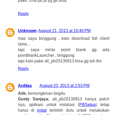
pake. cma pb ja yg gk bisa.
Reply
Unknown
August 21, 2013 at 10:40 PM
mas saya binggung , kalo download full client
lama ..
tapi saya minta point blank gg ada
pointblankLauncher , binggung
tapi kalo pake all_pb20130813 bisa gg tuh thx
Reply
Ardilas
August 23, 2013 at 2:53 PM
Ade
, kemungkinan begitu.
Gusty Sanjaya
, all_pb20130813 hanya patch
nya, aplikasi untuk instalasi (
PBSetup
) tetap
harus di
instal
terlebih dulu untuk melakukan