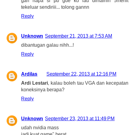
gan napa si pb gue ko lau dimainin 5menit
tekeluar sendiriii... tolong gannn
Reply
Unknown
September 21, 2013 at 7:53 AM
dibantugan galau nihh...!
Reply
Ardilas
September 22, 2013 at 12:16 PM
Ardi Lestari
, kalau boleh tau VGA dan kecepatan
koneksinya berapa?
Reply
Unknown
September 23, 2013 at 11:49 PM
udah nvidia mass
jadi kuat game" berat...