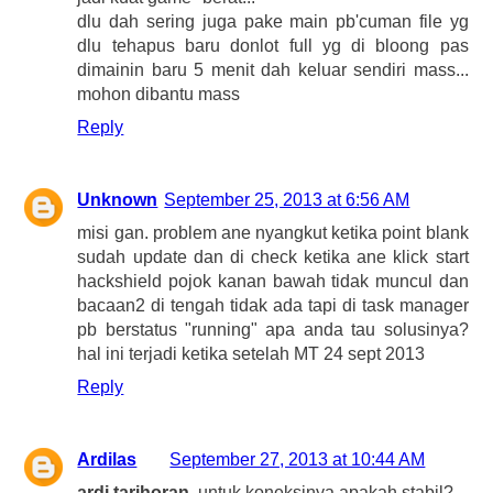
dlu dah sering juga pake main pb'cuman file yg
dlu tehapus baru donlot full yg di bloong pas
dimainin baru 5 menit dah keluar sendiri mass...
mohon dibantu mass
Reply
Unknown
September 25, 2013 at 6:56 AM
misi gan. problem ane nyangkut ketika point blank
sudah update dan di check ketika ane klick start
hackshield pojok kanan bawah tidak muncul dan
bacaan2 di tengah tidak ada tapi di task manager
pb berstatus "running" apa anda tau solusinya?
hal ini terjadi ketika setelah MT 24 sept 2013
Reply
Ardilas
September 27, 2013 at 10:44 AM
ardi tarihoran
, untuk koneksinya apakah stabil?