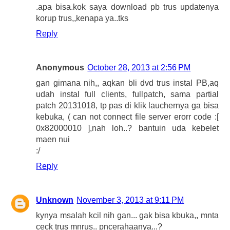
.apa bisa.kok saya download pb trus updatenya
korup trus,,kenapa ya..tks
Reply
Anonymous
October 28, 2013 at 2:56 PM
gan gimana nih,, aqkan bli dvd trus instal PB,aq
udah instal full clients, fullpatch, sama partial
patch 20131018, tp pas di klik lauchernya ga bisa
kebuka, ( can not connect file server erorr code :[
0x82000010 ],nah loh..? bantuin uda kebelet
maen nui
:/
Reply
Unknown
November 3, 2013 at 9:11 PM
kynya msalah kcil nih gan... gak bisa kbuka,, mnta
ceck trus mnrus.. pncerahaanya...?