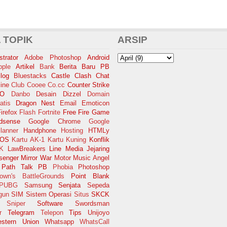
 TOPIK
ARSIP
trator
Adobe Photoshop
Android
pple
Artikel
Bank
Berita Baru PB
log
Bluestacks
Castle Clash
Chat
ine
Club Cooee
Co.cc
Counter Strike
SO
Danbo
Desain
Dizzel
Domain
atis
Dragon Nest
Email
Emoticon
irefox
Flash
Fortnite
Free Fire
Game
dsense
Google Chrome
Google
lanner
Handphone
Hosting
HTMLy
iOS
Kartu AK-1
Kartu Kuning
Konflik
K
LawBreakers
Line
Media Jejaring
senger
Mirror War
Motor
Music Angel
Path Talk
PB
Phobia
Photoshop
own's BattleGrounds
Point Blank
PUBG
Samsung
Senjata
Sepeda
gun
SIM
Sistem Operasi
Situs
SKCK
Sniper
Software
Swordsman
r
Telegram
Telepon
Tips
Unijoyo
stern Union
Whatsapp
WhatsCall