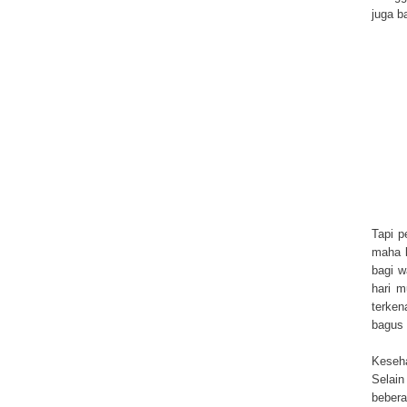
juga b
Tapi p
maha k
bagi w
hari m
terken
bagus 
Keseha
Selain
bebera