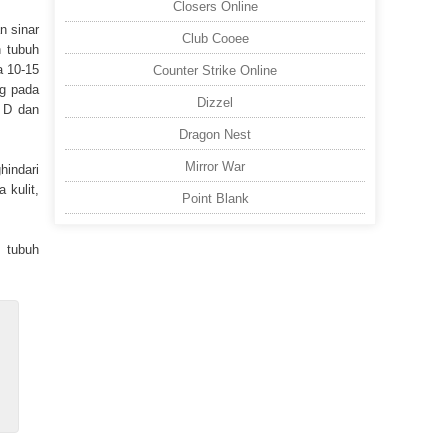
Closers Online
n sinar
Club Cooee
n tubuh
a 10-15
Counter Strike Online
ng pada
Dizzel
 D dan
Dragon Nest
Mirror War
hindari
 kulit,
Point Blank
n tubuh