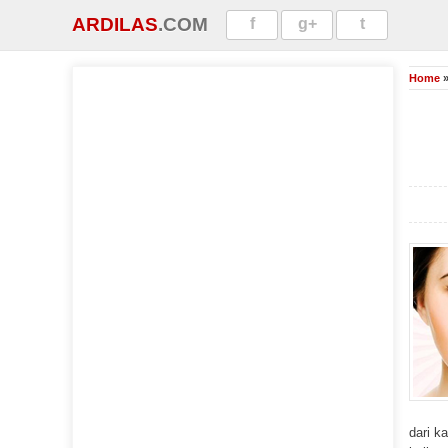
ARDILAS
.COM
f
g+
t
Home
dari k