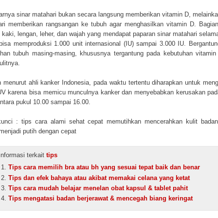
rnya sinar matahari bukan secara langsung memberikan vitamin D, melainka
ri memberikan rangsangan ke tubuh agar menghasilkan vitamin D. Bagia
i kaki, lengan, leher, dan wajah yang mendapat paparan sinar matahari selam
bisa memproduksi 1.000 unit internasional (IU) sampai 3.000 IU. Bergantu
uhan tubuh masing-masing, khususnya tergantung pada kebutuhan vitamin
ulitnya.
menurut ahli kanker Indonesia, pada waktu tertentu diharapkan untuk meng
UV karena bisa memicu munculnya kanker dan menyebabkan kerusakan pada
antara pukul 10.00 sampai 16.00.
unci : tips cara alami sehat cepat memutihkan mencerahkan kulit bada
menjadi putih dengan cepat
Informasi terkait
tips
Tips cara memilih bra atau bh yang sesuai tepat baik dan benar
Tips dan efek bahaya atau akibat memakai celana yang ketat
Tips cara mudah belajar menelan obat kapsul & tablet pahit
Tips mengatasi badan berjerawat & mencegah biang keringat