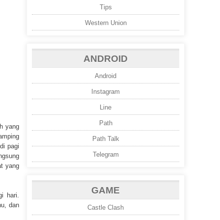
Tips
Western Union
ANDROID
Android
Instagram
Line
Path
eh yang
samping
Path Talk
di pagi
Telegram
angsung
at yang
GAME
i hari.
nu, dan
Castle Clash