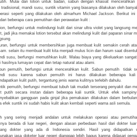
putih. Mulai dari lotion untuk badan, sabun dengan khasiat mencerahkan
n tradisional, mandi susu, suntik vitamin yang biasanya dilakukan oleh banyak
erasi seperti yang dilakukan oleh almarhum Michael Jackson. Berikut ini 
 dari beberapa cara pemutihan dan perawatan kulit :
ion, berfungsi untuk melindungi kulit dari sinar ultra violet yang langsung m
it, jadi jika memakai lotion tersebut akan melindungi kulit dari paparan sinar m
gsung.
uran, berfungsi untuk membersihkan juga membuat kulit semakin cerah ata
am. selain itu membuat kulit kita menjadi mulus licin dan harum saat disentu
di susu, berfungsi memutihkan kulit. Walau biaya yang dikeluarkan sanga
i hasilnya lumayan cepat dan tetap natural atau alami.
bun pemutih, berfungsi untuk mencerahkan kulit. Sabun pemutih tidak s
ndi susu karena sabun pemutih ini harus dilakukan beberapa kali
dapatkan kulit putih, tergantung jenis warna kulitnya terlebih dahulu.
tik pemutih, berfungsi membuat tubuh tak mudah terserang penyakit dan 
lit putih secara instan dalam beberapa kali suntik. Untuk efek sampin
nyebabkan gangguan pada ginjal jika pemakaian dilakukan dalam berbulan
a efek suntik ini sudah habis kulit akan kembali seperti warna asli semula.
ih yang sering menjadi andalan untuk melakukan operasi atau pemutiha
nya berada di luar negeri, dengan alasan perbedaan hasil dari dokter luar
bang dokter yang ada di Indonesia sendiri. Hasil yang didapatkan 
nakan jasa doketer luar negeri dianggap lebih bagus karena didasari pen