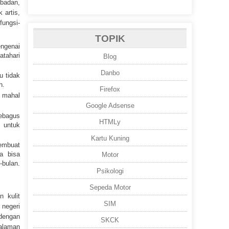
 badan,
 artis,
fungsi-
TOPIK
engenai
atahari
Blog
Danbo
u tidak
h.
Firefox
t mahal
Google Adsense
ebagus
HTMLy
 untuk
Kartu Kuning
membuat
ya bisa
Motor
-bulan.
Psikologi
Sepeda Motor
n kulit
SIM
 negeri
dengan
SKCK
galaman