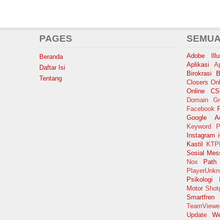
PAGES
SEMUA
Adobe Illus
Beranda
Aplikasi
A
Daftar Isi
Birokrasi
B
Tentang
Closers Onl
Online
C
Domain Gr
Facebook
F
Google A
Keyword P
Instagram
Kastil
KTP
Sosial
Mes
Nox
Path
PlayerUnkn
Psikologi
Motor
Shot
Smartfren
TeamViewe
Update
We