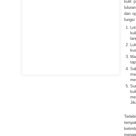
kulit 
lulura
dan op
fungsi
Lot
kul
lan
Lul
kus
Man
tap
Sa
ma
men
Sun
ku
me
Jik
Terleb
tempat
ketim
menggu