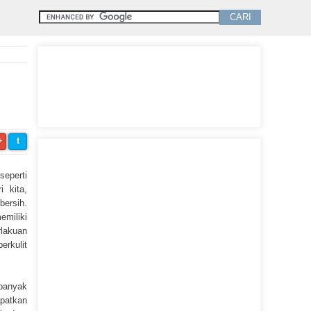
+
t
seperti
 kita,
bersih.
emiliki
rlakuan
erkulit
 banyak
apatkan