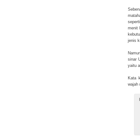
Sebena
mataha
sepert
menit 
kebut
jenis k
Namun 
sinar 
yaitu 
Kata k
wajah 