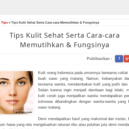
»
Tips
» Tips Kulit Sehat Serta Cara-cara Memutihkan & Fungsinya
Tips Kulit Sehat Serta Cara-cara
Memutihkan & Fungsinya
f
g
Publikasikan :
Kulit orang Indonesia pada umumnya berwarna coklat 
buah sawo yang matang. Namun, kebanyakan dari
terutama wanita, mendambakan kulit yang putih dan 
Selain karena ingin menjadi dambaan bagi lelaki, m
kulit cerah juga menjadikan wanita mendapatkan pe
istimewa dibandingkan dengan wanita-wanita yang b
sawo matang.
Demi mendapatkan hasil yang maksimal dan instan,
aum hawa yang rela mengeluarkan ratusan ribu atau puluhan juta demi mend